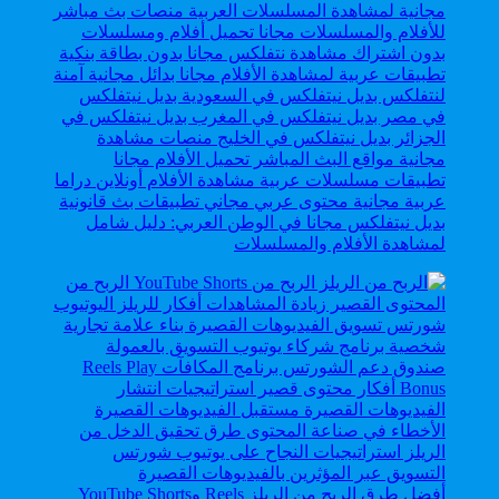
بديل نيتفلكس مجانا في الوطن العربي: دليل شامل
لمشاهدة الأفلام والمسلسلات
أفضل طرق الربح من الريلز Reels وYouTube Shorts