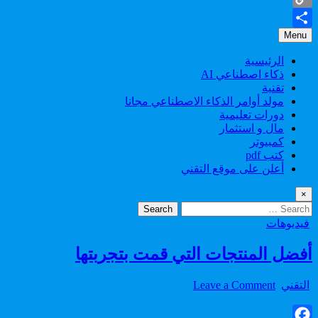
Copy
Menu
Share
Link
الرئيسية
ذكاء اصطناعي AI
تقنية
مولد أوامر الذكاء الاصطناعي مجانا
دورات تعليمية
مال و استثمار
كمبيوتر
كتب pdf
أعلن على موقع التقني
×
Search
for:
Posted
فيديوهات
in
أفضل المنتجات التي قمت بتجربتها
on
Author:
التقني
Leave a Comment
أفضل
المنتجات