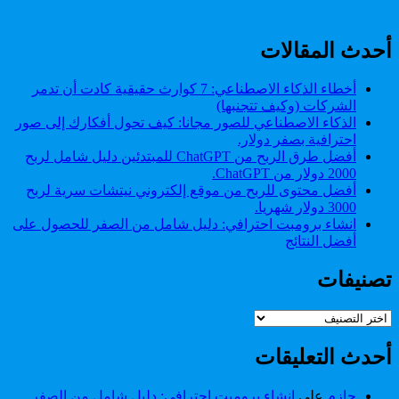
أحدث المقالات
أخطاء الذكاء الاصطناعي: 7 كوارث حقيقية كادت أن تدمر
الشركات (وكيف تتجنبها)
الذكاء الاصطناعي للصور مجانا: كيف تحول أفكارك إلى صور
احترافية بصفر دولار.
أفضل طرق الربح من ChatGPT للمبتدئين دليل شامل لربح
2000 دولار من ChatGPT.
أفضل محتوى للربح من موقع إلكتروني نيتشات سرية لربح
3000 دولار شهريا.
انشاء برومبت احترافي: دليل شامل من الصفر للحصول على
أفضل النتائج
تصنيفات
تصنيفات
أحدث التعليقات
حازم
على
انشاء برومبت احترافي: دليل شامل من الصفر