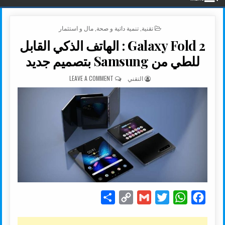
POSTED IN
تقنية
,
تنمية داتية و صحة
,
مال و استثمار
Galaxy Fold 2 : الهاتف الذكي القابل
للطي من Samsung بتصميم جديد
AUTHOR:
ON GALAXY FOLD 2 : الهاتف الذكي القابل للطي من SAMSUNG بتصميم جديد
التقني
LEAVE A COMMENT
S
C
G
T
W
F
h
o
m
w
h
a