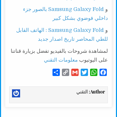
و
Samsung Galaxy Fold بالصور جزء
داخلي فوضوي بشكل كبير
و
Samsung Galaxy Fold : الهاتف القابل
للطي المحاصر تاريخ اصدار جديد
لمشاهدة شروحات بالفيديو تفضل بزيارة قناتنا
على اليوتيوب
معلومات التقني
S
C
G
T
W
F
h
o
m
w
h
a
a
p
a
i
a
c
Author:
التقني
r
y
i
t
t
e
e
L
l
t
s
b
i
e
A
o
n
r
p
o