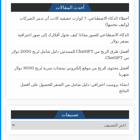
أحدث المقالات
أخطاء الذكاء الاصطناعي: 7 كوارث حقيقية كادت أن تدمر الشركات
(وكيف تتجنبها)
الذكاء الاصطناعي للصور مجانا: كيف تحول أفكارك إلى صور احترافية
بصفر دولار.
أفضل طرق الربح من ChatGPT للمبتدئين دليل شامل لربح 2000 دولار
من ChatGPT.
أفضل محتوى للربح من موقع إلكتروني نيتشات سرية لربح 3000 دولار
شهريا.
انشاء برومبت احترافي: دليل شامل من الصفر للحصول على أفضل
النتائج
تصنيفات
تصنيفات