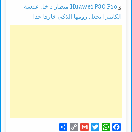
و
Huawei P30 Pro منظار داخل عدسة
الكاميرا يجعل زومها الذكي خارقا جدا
S
C
G
T
W
F