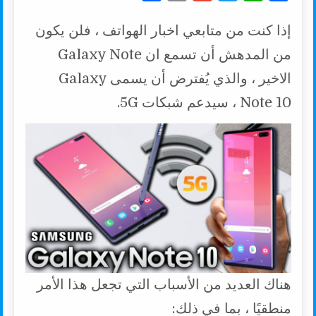
h
o
m
w
h
a
إذا كنت من متابعي اخبار الهواتف ، فلن يكون
a
p
a
i
a
c
r
y
i
t
t
e
من المدهش أن تسمع ان Galaxy Note
e
L
l
t
s
b
الاخير ، والذي يُفترض أن يسمى Galaxy
i
e
A
o
Note 10 ، سيدعم شبكات 5G.
n
r
p
o
k
p
k
هناك العديد من الأسباب التي تجعل هذا الأمر
منطقيًا ، بما في ذلك: