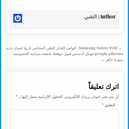
h
o
m
w
h
a
a
p
a
i
a
c
Author:
التقني
r
y
i
t
t
e
e
L
l
t
s
b
i
e
A
o
n
r
p
o
تصفّح المقالات
← Samsung Galaxy Fold : الهاتف القابل للطي المحاصر تاريخ اصدار جديد
k
p
k
google adsense غوغل ادسنس قبول موقعك صفحة سياسة الخصوصية
نمودج جاهز →
اترك تعليقاً
لن يتم نشر عنوان بريدك الإلكتروني.
الحقول الإلزامية مشار إليها بـ
*
التعليق
*