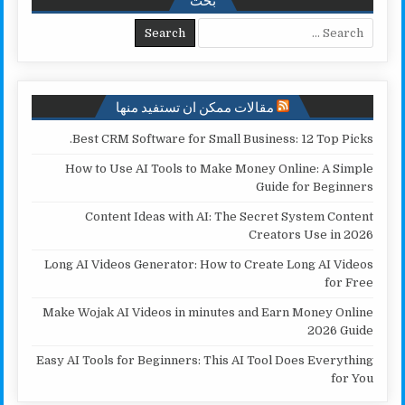
i
e
A
o
Search for:
n
r
p
o
k
p
k
مقالات ممكن ان تستفيد منها
Best CRM Software for Small Business: 12 Top Picks.
How to Use AI Tools to Make Money Online: A Simple
Guide for Beginners
Content Ideas with AI: The Secret System Content
Creators Use in 2026
Long AI Videos Generator: How to Create Long AI Videos
for Free
Make Wojak AI Videos in minutes and Earn Money Online
2026 Guide
Easy AI Tools for Beginners: This AI Tool Does Everything
for You