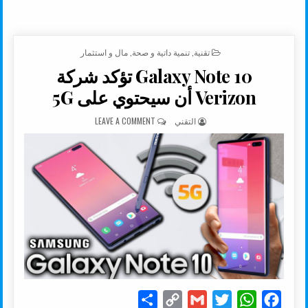
POSTED IN
تقنية
,
تنمية داتية و صحة
,
مال و استثمار
Galaxy Note 10 تؤكد شركة
Verizon أن سيحتوي على 5G
AUTHOR:
ON GALAXY NOTE 10 تؤكد شركة VERIZON أن سيحتوي على 5G
التقني
LEAVE A COMMENT
S
C
G
T
W
F