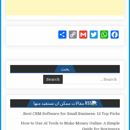
S
C
G
T
W
F
h
o
m
w
h
a
a
p
a
i
a
c
r
y
i
t
t
e
e
L
l
t
s
b
بحث
i
e
A
o
Search for:
n
r
p
o
k
p
k
مقالات ممكن ان تستفيد منها
Best CRM Software for Small Business: 12 Top Picks.
How to Use AI Tools to Make Money Online: A Simple
Guide for Beginners