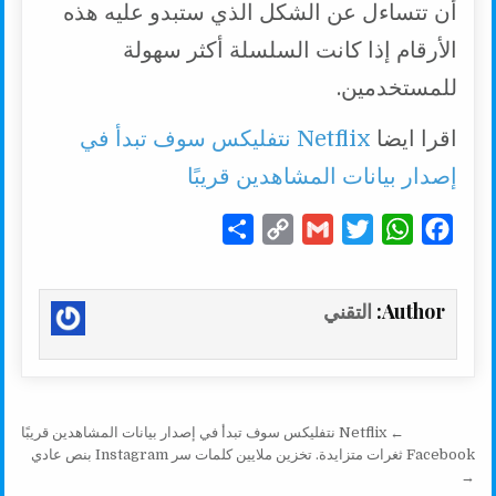
أن تتساءل عن الشكل الذي ستبدو عليه هذه
الأرقام إذا كانت السلسلة أكثر سهولة
للمستخدمين.
اقرا ايضا
Netflix نتفليكس سوف تبدأ في
إصدار بيانات المشاهدين قريبًا
S
C
G
T
W
F
h
o
m
w
h
a
a
p
a
i
a
c
Author:
التقني
r
y
i
t
t
e
e
L
l
t
s
b
i
e
A
o
n
r
p
o
تصفّح المقالات
← Netflix نتفليكس سوف تبدأ في إصدار بيانات المشاهدين قريبًا
k
p
k
Facebook ثغرات متزايدة. تخزين ملايين كلمات سر Instagram بنص عادي
→