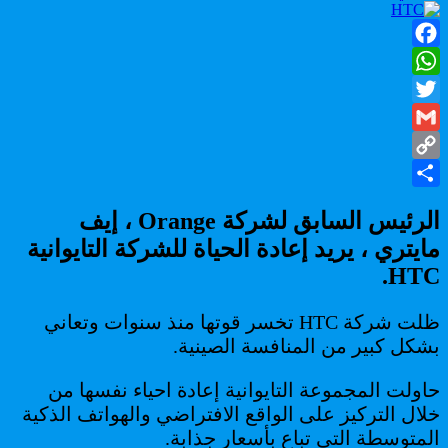
HTC
تريد
إنشاء
Facebook
هواتف
ذكية
WhatsApp
متطورة
Twitter
مرة
أخرى
Gmail
و
Copy
إعادة
إحيائها.
Share
Link
الرئيس السابق لشركة Orange ، إيف
مايتري ، يريد إعادة الحياة للشركة التايوانية
HTC.
ظلت شركة HTC تخسر قوتها منذ سنوات وتعاني
بشكل كبير من المنافسة الصينية.
حاولت المجموعة التايوانية إعادة احياء نفسها من
خلال التركيز على الواقع الافتراضي والهواتف الذكية
المتوسطة التي تباع بأسعار جذابة.