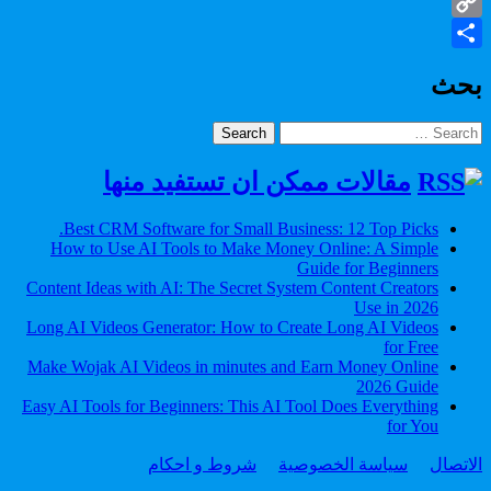
Gmail
Copy
Share
Link
بحث
Search
for:
مقالات ممكن ان تستفيد منها
Best CRM Software for Small Business: 12 Top Picks.
How to Use AI Tools to Make Money Online: A Simple
Guide for Beginners
Content Ideas with AI: The Secret System Content Creators
Use in 2026
Long AI Videos Generator: How to Create Long AI Videos
for Free
Make Wojak AI Videos in minutes and Earn Money Online
2026 Guide
Easy AI Tools for Beginners: This AI Tool Does Everything
for You
الاتصال
سياسة الخصوصية
شروط و احكام