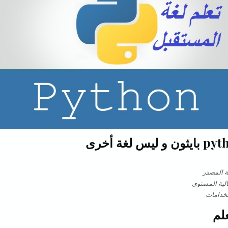
 المصدر
الية المستوى
تخدامات
لم