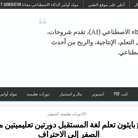
ال
أعلن على موقع التقني
مولد أوامر الذكاء الاصطناعي مجانا FREE AI PROMPT GENERATOR
موقع التقني هو منصة عربية متخصصة في الذكاء الاصطناعي (AI)، تقدم شروحات،
تعلم، الإنتاجية، والربح من أحدث
صطناعي.
كتب PDF
كمبيوتر
مال و استثمار
دورات تعليمية
مولد أوامر
POSTED IN
دورات تعليمية
,
كمبيوتر
python بايثون تعلم لغة المستقبل دورتين تعليميتين 
الصفر إلى الاحتراف