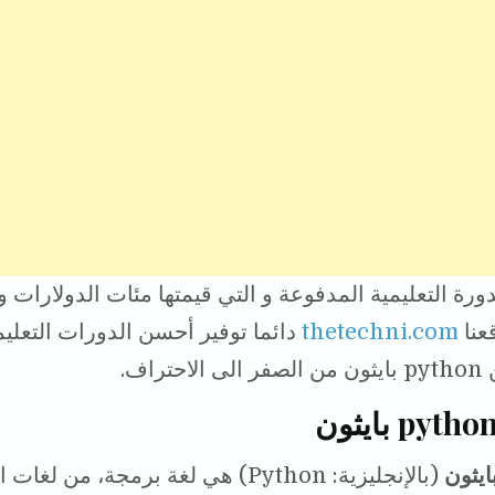
r
y
i
t
e
L
l
t
i
e
n
r
k
ورة التعليمية المدفوعة و التي قيمتها مئات الدولارات و
عنا
thetechni.com
دائما توفير أحسن الدورات التعليم
تراف.
(بالإنجليزية: Python) هي لغة برمجة، من ل