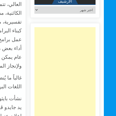
الأرشيف
العالي، تت
الأرشيف
تفسيرية، 
كبناء البر
عمل برامج 
أداء بعض م
ولإنجاز ال
غالباً ما ي
اللغات البر
يد جايدو ڤ