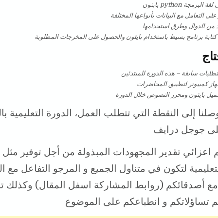
برمجة python بايثون
لى التعامل مع البيانات بأنواعها المختلفة
د من الدوال وطرق استخدامها
 كتابة برنامج بسيط باستخدام بايثون والحصول على المخرجات المطلوبة
تاج
طلبات سابقة – هذه الدورة للمبتدئين
از كمبيوتر لتطبيق المحاضرات
يل بايثون ومحرر النصوص خلال الدورة
صلنا إلى النقطة التي تتطلب العمل، الدورة التعليمية بال
ى جوجل درايف
 اعزائي تقدير المجهودات المبذولة من أجل توفير مثل 
تعليمية لتكون في متناول الجميع و المرجو التفاعل مع 
مع أصدقائكم (روابط المشاركة اسفل المقال) وكذلك ت
م تساؤلاتكم و انطباعكم على الموضوع