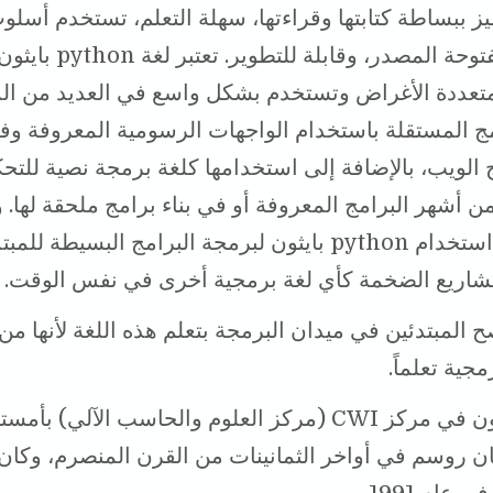
ميز ببساطة كتابتها وقراءتها، سهلة التعلم، تستخدم أسلو
الكائنية، مفتوحة المصدر، وقابلة للتطوير. 
متعددة الأغراض وتستخدم بشكل واسع في العديد من الم
امج المستقلة باستخدام الواجهات الرسومية المعروفة وف
الويب، بالإضافة إلى استخدامها كلغة برمجة نصية للتح
ن أشهر البرامج المعروفة أو في بناء برامج ملحقة لها.
عام يمكن استخدام python بايثون لبرمجة البرامج البسيطة للم
مشاريع الضخمة كأي لغة برمجية أخرى في نفس الوقت.
ُنصح المبتدئين في ميدان البرمجة بتعلم هذه اللغة لأنها م
مجية تعلماً.
نشأت بايثون في مركز CWI (مركز العلوم والحاسب الآلي) 
ان روسم في أواخر الثمانينات من القرن المنصرم، وكان