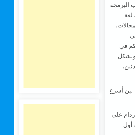
ب البرمجة
تعتبر لغة python بايثون لغة
جالات،
ي
كم في
 وبشكل
بتدئين،
ن بين أسرع
بأمستردام على
 أول