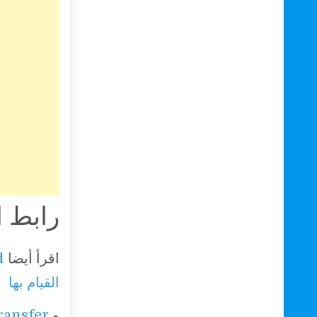
رابط 
اقرأ أيضا
القيام بها
و
WeTransfer : كيفية إرسال ملفات بح