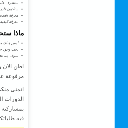
ستتعرف على لغة ال
ستكون قادر ع
معرفة العدي
معرفة كيفية
ماذا ستح
ليس هناك مت
يجب وجود جه
سوف يتم تحم
اظن الان و
مرفوعة عل
اتمنى منكم
الدورات ال
بمشاركته 
فيه طلباتك