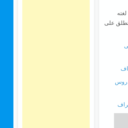
لغته
 تطلق على
ى
 دروس