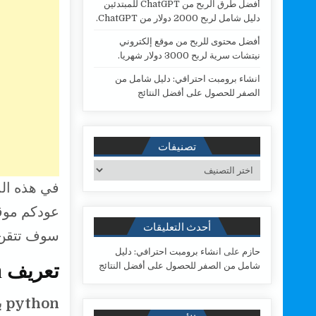
أفضل طرق الربح من ChatGPT للمبتدئين
t
e
دليل شامل لربح 2000 دولار من ChatGPT.
s
b
أفضل محتوى للربح من موقع إلكتروني
A
o
نيتشات سرية لربح 3000 دولار شهريا.
p
o
انشاء برومبت احترافي: دليل شامل من
p
k
الصفر للحصول على أفضل النتائج
تصنيفات
تصنيفات
في هذه الد
عودكم موق
أحدث التعليقات
سوف تتقن python بايثون من الصفر الى الاح
حازم
على
انشاء برومبت احترافي: دليل
تعريف python بايثون
شامل من الصفر للحصول على أفضل النتائج
python بايثون