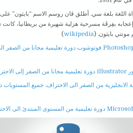
 عام 1991.
واة اللغة بلغة سي. أطلق ڤان روسم الاسم “بايثون” على 
 إعجابه بفِرقَة مسرحية هزلية شهيرة من بريطانيا، كانت
مونتي بايثون. (
wikipedia
)
Photoshop فوتوشوب دورة تعليمية مجانا من الصفر ال
ر إلى الاحتراف
غة الانجليزية من الصفر الى الاحتراف. جميع المستويات
ة من المستوى المبتدئ الى الاحتراف