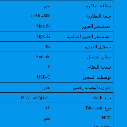
بطاقة الذاكرة
نعم
4500 mAh
سعة البطارية
64 Mpx
مستشعر الصور
32 Mpx
مستشعر الصور الامامية
4K
تسجيل الفيديو
Android
نظام الشغيل
10
نسخة النظام
USB-C
توصيلية الشحن
قارىء البصمة رقمي
نعم
802.11a/b/g/n/ac
نوع Wi-Fi
5.0
نوع Bluetooth
NFC
نعم