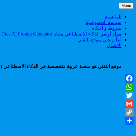
Skip
Menu
to
content
الرئيسية
سياسة الخصوصية
شروط و احكام
مولد أوامر الذكاء الاصطناعي مجانا Free AI Prompt Generator
أعلن على موقع التقني
الاتصال
موقع التقني هو منصة عربية متخصصة في الذكاء الاصطناعي (AI)، تقدم شروحات، أدوات، أخبار، ودروس عملية لمساعدتك على التعلم، الإنتاجية، والربح من أحدث تقنيات الذكاء الاصطناعي.
Facebook
WhatsApp
Twitter
Gmail
Copy
Share
Link