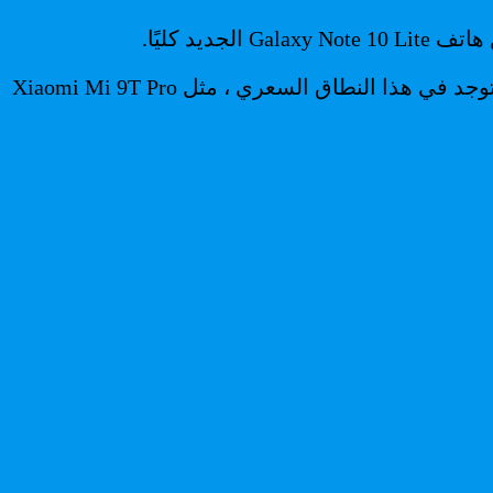
تقدم Samsung شاشة phablet (6.7 بوصة!) بأقل من 500 يورو مما يتيح لها أن تبرز من “الهواتف المتميزة” التي توجد في هذا النطاق السعري ، مثل Xiaomi Mi 9T Pro