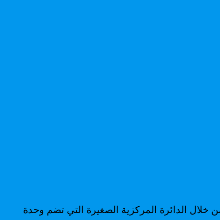
لتي تسمى Infinity-O ، والتي يمكن التعرف عليها من خلال الدائرة المركزية الصغيرة التي تضم وحدة