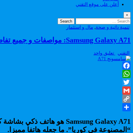
أعلن على موقع التقني
×
Search
for:
Posted
تنمية داتية و صحة
,
مال و استثمار
in
Samsung Galaxy A71: مواصفات و جميع تفاصيل هاتف ذكي ناجح
Author:
على
التقني
تعليق واحد
Samsung
Galaxy
A71:
Facebook
مواصفات
و
WhatsApp
جميع
Twitter
تفاصيل
هاتف
Gmail
ذكي
Copy
ناجح
Share
Link
“المصنوعة في كوريا”. ما جعله هاتفا مميزا.