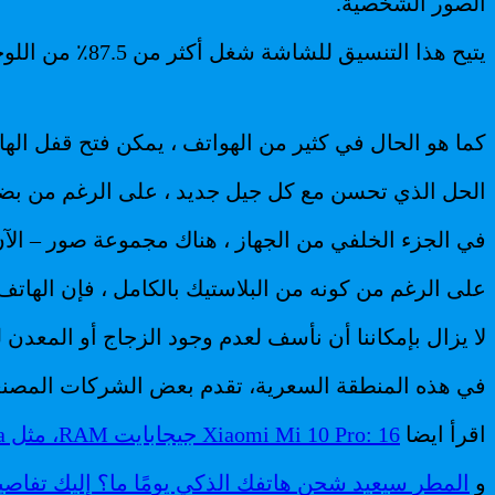
الصور الشخصية.
يتيح هذا التنسيق للشاشة شغل أكثر من 87.5٪ من اللوحة الأمامية.
كما هو الحال في كثير من الهواتف ، يمكن فتح قفل 
الحل الذي تحسن مع كل جيل جديد ، على الرغم من بضع
في الجزء الخلفي من الجهاز ، هناك مجموعة صور – الآن كلاسيكية في Samsung – تضم أ
على الرغم من كونه من البلاستيك بالكامل ، فإن الهاتف
لا يزال بإمكاننا أن نأسف لعدم وجود الزجاج أو المعدن 
في هذه المنطقة السعرية، تقدم بعض الشركات المصنعة ا
اقرأ ايضا
Xiaomi Mi 10 Pro: 16 جيجابايت RAM، مثل Galaxy S20 Ultra، التفاصيل
و
المطر سيعيد شحن هاتفك الذكي يومًا ما؟ إليك تفاصيل