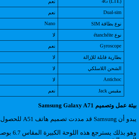
4G (LTE)
نعم
Dual-sim
نعم
Nano
نوع بطاقة SIM
نوع étanchéite
لا
Gyroscope
نعم
بطارية قابلة للإزالة
لا
الشحن اللاسلكي
لا
Antichoc
لا
مقبس Jack
نعم
بيئة عمل وتصميم Samsung Galaxy A71
يبدو أن Samsung قد مددت تصميم هاتف A51 للحصول على Samsung Galaxy A71.