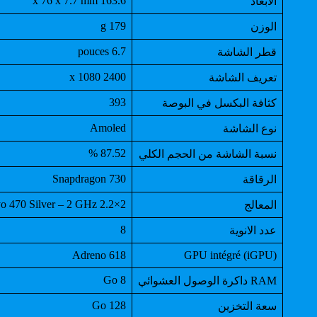
163.6 x 76 x 7.7 mm
الابعاد
179 g
الوزن
6.7 pouces
قطر الشاشة
2400 x 1080
تعريف الشاشة
393
كثافة البكسل في البوصة
Amoled
نوع الشاشة
87.52 %
نسبة الشاشة من الحجم الكلي
Snapdragon 730
الرقاقة
2×2.2 GHz Kryo 470 Gold & 6×1.8 GHz Kryo 470 Silver – 2 GHz
المعالج
8
عدد الانوية
Adreno 618
GPU intégré (iGPU)
8 Go
RAM داكرة الوصول العشوائي
128 Go
سعة التخزين