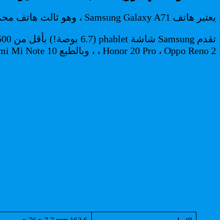
يعتبر هاتف Samsung Galaxy A71 ، وهو ثالث هاتف محمول من سامسونج تم إطلاقه هذا العام ، نسخة أخف من هاتف Galaxy Note 10 Lite الجديد كليًا.
، Honor 20 Pro ، Oppo Reno 2 ، وبالطبع Xiaomi Mi Note 10.