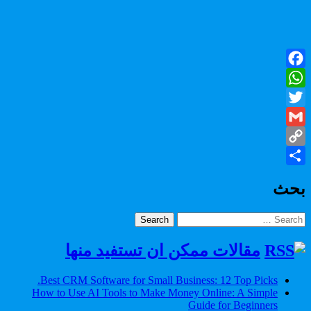
Facebook
WhatsApp
Twitter
Gmail
Copy
Share
Link
بحث
Search
for:
مقالات ممكن ان تستفيد منها
Best CRM Software for Small Business: 12 Top Picks.
How to Use AI Tools to Make Money Online: A Simple
Guide for Beginners