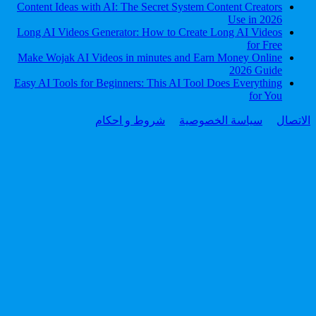
Content Ideas with AI: The Secret System Content Creators
Use in 2026
Long AI Videos Generator: How to Create Long AI Videos
for Free
Make Wojak AI Videos in minutes and Earn Money Online
2026 Guide
Easy AI Tools for Beginners: This AI Tool Does Everything
for You
الاتصال
سياسة الخصوصية
شروط و احكام