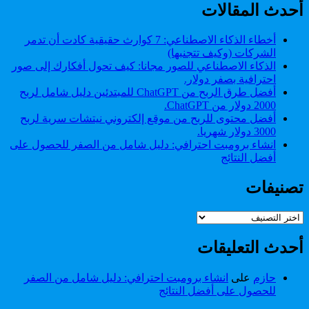
أحدث المقالات
أخطاء الذكاء الاصطناعي: 7 كوارث حقيقية كادت أن تدمر
الشركات (وكيف تتجنبها)
الذكاء الاصطناعي للصور مجانا: كيف تحول أفكارك إلى صور
احترافية بصفر دولار.
أفضل طرق الربح من ChatGPT للمبتدئين دليل شامل لربح
2000 دولار من ChatGPT.
أفضل محتوى للربح من موقع إلكتروني نيتشات سرية لربح
3000 دولار شهريا.
انشاء برومبت احترافي: دليل شامل من الصفر للحصول على
أفضل النتائج
تصنيفات
تصنيفات
أحدث التعليقات
حازم
على
انشاء برومبت احترافي: دليل شامل من الصفر
للحصول على أفضل النتائج