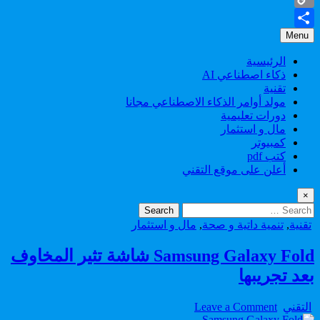
Copy
Menu
Share
Link
الرئيسية
ذكاء اصطناعي AI
تقنية
مولد أوامر الذكاء الاصطناعي مجانا
دورات تعليمية
مال و استثمار
كمبيوتر
كتب pdf
أعلن على موقع التقني
×
Search
for:
Posted
تقنية
,
تنمية داتية و صحة
,
مال و استثمار
in
Samsung Galaxy Fold شاشة تثير المخاوف
بعد تجريبها
on
Author:
التقني
Leave a Comment
Samsung