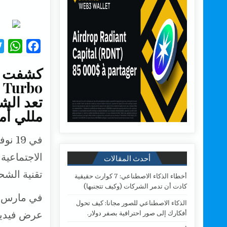
W
F
h
a
a
c
t
e
s
b
مللي أمبير 
A
o
p
o
p
k
أحدث المقالات
تقنية الشحن 
أخطاء الذكاء الاصطناعي: 7 كوارث حقيقية
كادت أن تدمر الشركات (وكيف تتجنبها)
الذكاء الاصطناعي للصور مجانا: كيف تحول
عرض فيديو 
أفكارك إلى صور احترافية بصفر دولار.