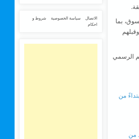
الاتصال
سياسة الخصوصية
شروط و
سوق، بما
احكام
Huawei SuperCha و OnePlus Warp Charge، وقبلهم
م الرسمي
ية ابتداءً من
د من