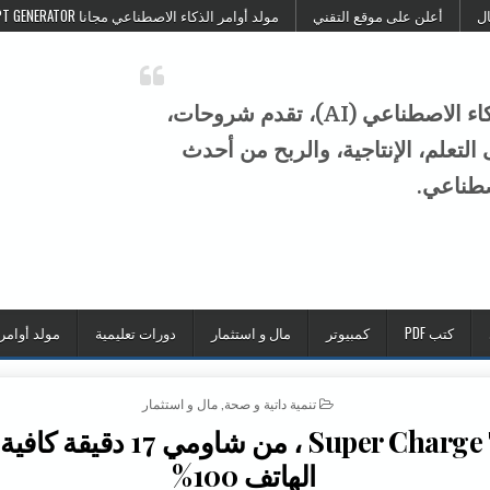
ال
أعلن على موقع التقني
مولد أوامر الذكاء الاصطناعي مجانا FREE AI PROMPT GENERATOR
موقع التقني هو منصة عربية متخصصة في الذكاء الاصطناعي (AI)، تقدم شروحات،
تعلم، الإنتاجية، والربح من أحدث
صطناعي.
كتب PDF
كمبيوتر
مال و استثمار
دورات تعليمية
مولد أوامر
POSTED IN
تنمية داتية و صحة
,
مال و استثمار
Super Charge Turbo ، من شاومي 7
الهاتف 100%