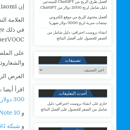
أفضل طرق الربح من ChatGPT للمبتدئين
إن Xiaomi قادرة بالفعل على شحن هاتف ذكي في غضون 17 دقيقة.
دليل شامل لربح 2000 دولار من ChatGPT.
أفضل محتوى للربح من موقع إلكتروني
العلامة ال
نيتشات سرية لربح 3000 دولار شهريا.
انشاء برومبت احترافي: دليل شامل من
الصفر للحصول على أفضل النتائج
perVOOC.
على الملص
تصنيفات
والشعاروذكر
تصنيفات
العرض الرس
اقرأ أيضا
أحدث التعليقات
300 دولار هذا العام
حازم
على
انشاء برومبت احترافي: دليل
شامل من الصفر للحصول على أفضل النتائج
و
Xiaomi Mi Note 10: ت
و