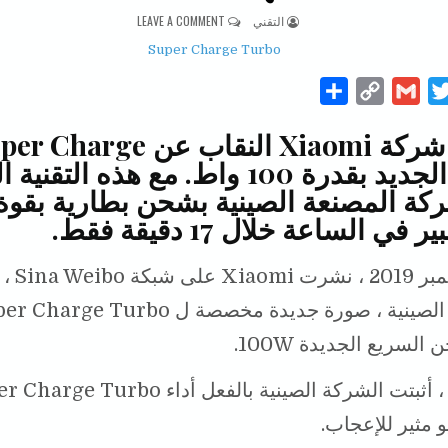
AUTHOR:
ON SUPER CHARGE TURBO ، من شاومي 17 دقيقة كافية لشحن الهاتف 100%
التقني
LEAVE A COMMENT
S
C
G
T
h
o
m
w
كشفت شركة Xiaomi النقاب عن harge
a
p
a
i
Turbo الجديد بقدرة 100 واط. مع هذه الت
r
y
i
t
e
L
l
t
في الساعة خلال 17 دقيقة فقط.
i
e
n
r
في 19 نوفمبر
k
السريع الجديدة 100W.
مثير للإعجاب.