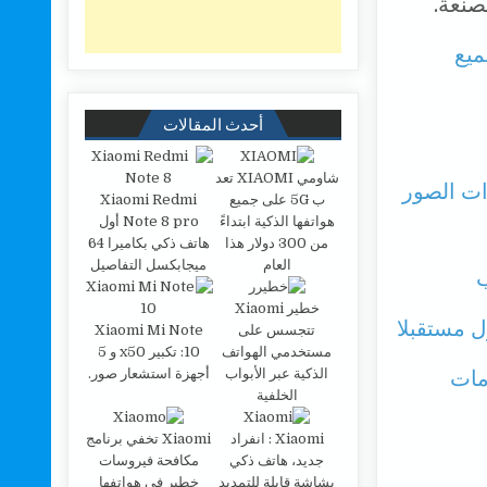
صنعة.
جميع
أحدث المقالات
شاومي XIAOMI تعد
ات الصور
ب 5G على جميع
Xiaomi Redmi
هواتفها الذكية ابتداءً
Note 8 pro أول
من 300 دولار هذا
هاتف ذكي بكاميرا 64
العام
ميجابكسل التفاصيل
خطير Xiaomi
تتجسس على
Xiaomi Mi Note
مستخدمي الهواتف
10: تكبير x50 و 5
الذكية عبر الأبواب
أجهزة استشعار صور.
مات
الخلفية
Xiaomi : انفراد
Xiaomi تخفي برنامج
جديد، هاتف ذكي
مكافحة فيروسات
بشاشة قابلة للتمديد
خطير في هواتفها