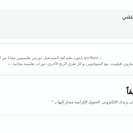
h
o
m
w
a
p
a
i
لتقني
r
y
i
t
e
L
l
t
i
e
n
r
k
قالات
← python بايثون تعلم لغة المستقبل دورتين تعليميتين مجانا من الصفر إلى الاحتراف
أمازون افيلييت، بيع السوفتوير…و كل طرق الربح الأخرى. دورات تعليمية مجانية. →
اً
ن بريدك الإلكتروني.
الحقول الإلزامية مشار إليها بـ
*