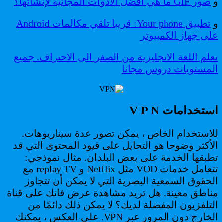
و
صور GIF ما هي أفضل الأدوات المجانية لإنشائها؟
و
تطبيق Your phone: قريبا تلقي مكالمات Android
على جهاز الكمبيوتر
تعلم اللغة الانجليزية من الصفر الى الاحتراف. جميع
المستويات دروس مجانا
استخدامات V P N
للاستخدام الخاص ، يمكن تصور عدة سيناريوهات.
الأكثر وضوحا هو التحايل على قيود المحتوى التي قد
تطبقها الخدمة على بعض البلدان. مثال نموذجي:
تتعامل خدمات VOD مثل Netflix و replay TV مع
الحقوق السمعية البصرية التي لا يمكن أن تتجاوز
مناطق معينة. هل تريد مشاهدة عرض فاتك على قناة
التلفزيون المفضلة لديك؟ لا يمكن ذلك دائمًا من
الخارج دون المرور عبر VPN. على العكس ، يمكنك