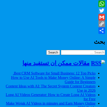
Facebook
WhatsApp
Twitter
Gmail
Copy
Share
Link
بحث
Search
for:
مقالات ممكن ان تستفيد منها
Best CRM Software for Small Business: 12 Top Picks.
How to Use AI Tools to Make Money Online: A Simple
Guide for Beginners
Content Ideas with AI: The Secret System Content Creators
Use in 2026
Long AI Videos Generator: How to Create Long AI Videos
for Free
Make Wojak AI Videos in minutes and Earn Money Online