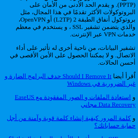
(PPTP). و يقدم الحد الأدنى من الأمان على
البروتوكولات الأكثر تقدمًا في هذا المجال، مثل
بروتوكول أنفاق الطبقة 2 (L2TP) أو OpenVPN،
والذي يتضمن تشفير SSL ، و يستخدم في معظم
خدمات VPN عبر الإنترنت.
تشفير البيانات، من ناحية أخرى له تأثير على أداء
الاتصال. و لا يمكننا الحصول على الأمن الأقصى في
أحسن الحالات.
اٌقرأ أيضا
Should I Remove It حدف البرامج الضارة و
غير الضرورية في Windows
و
استعادة الملفات و الصور المفقودة مع EaseUS
Data Recovery مجاني
و
كلمة المرور كيفية إنشاء كلمة قوية وآمنة من أجل
حماية حساباتك؟