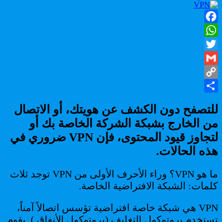
VPN
ما
هو
Facebook
أشكاله
استخداماته
WhatsApp
و
Twitter
كيف
تختار
Gmail
واحدا
Copy
جيدا؟
Share
Link
للتصفح دون الكشف عن هويتك، أو الاتصال
من الخارج بشبكة الشركة الخاصة بك أو
لتجاوز قيود المحتوى، فإن VPN ضروري في
هذه الحالات.
ما هو VPN؟ وراء الأحرف الأولى من VPN توجد ثلاث
كلمات: الشبكة الافتراضية الخاصة.
VPN هي شبكة خاصة افتراضية تؤسس اتصالاً آمناً،
تستخدم بروتوكول التغليف (بروتوكول الأنفاق ). يقوم