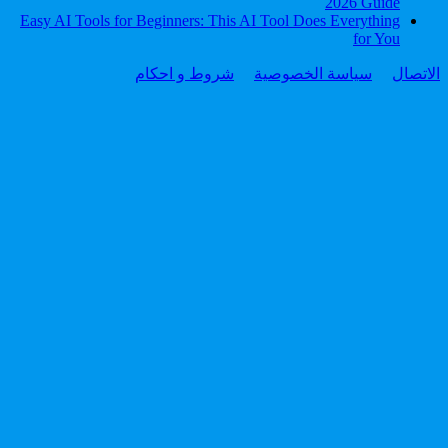
2026 Guide
Easy AI Tools for Beginners: This AI Tool Does Everything
for You
الاتصال
سياسة الخصوصية
شروط و احكام