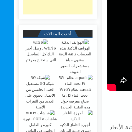
أحدث المقالات
الهواتف الذكية: هذه
WiFi 6 : وصل أخيرا
العدسات فائقة الدقة
اليك كل التفاصيل
ستنهي حياة
التي ستحتاج معرفتها
مستشعرات الصور
القبيحة
شبكة 5G مستقبل
aquafi نظام Wi-Fi
الجيل الخامس من
تحت الماء كل ما
الاتصال تحتوي على
تحتاج معرفته حول
العديد من الثغرات
هذه التقنية الجديدة.
الأمنية
شاشات 90Hz ، ثورة
أجهزة التلفاز الذكية
كبيرة و العامل
ة الأبعاد
تسرق جميع البيانات
الحاسم في الهاتف