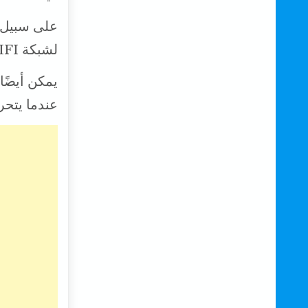
على سبيل ال
لشبكة WIFI الحالية ، ومقارنة الإشارة مع فيديو لجريمة ما.
يمكن أيضً
عندما يتحر