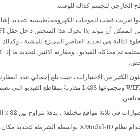
ح الخارجي للجسم كدالة للوقت.
ا تقريب قطب للموجات الكهرومغناطيسية لتحديد إشارة
وة التالية هي تحديد العناصر المميزة للمشية ، وكذلك 
المستلمة تم محاكاة الفيديو ، ومقارنة الاثنين لتحديد ما إذا 
ص.
ثون الكثير من الاختبارات ، حيث بلغ إجمالي عدد المقارن
تسجيلات WIFI ومجموعها 1،488 مقارنةً بمقاطع الفيديو التي
لفين.
رات في ثلاثة مواقع مختلفة ، بدقة تتراوح بين 82 ٪ إلى 89 ٪.
يمكن استخدام نظام XModal-ID بواسطة الشرطة لتحديد 