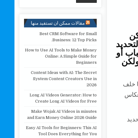
مقالات ممكن ان تستفيد منها
كن
Best CRM Software for Small
Business: 12 Top Picks.
لتحديد
W ، وخلف الباب أو
How to Use AI Tools to Make Money
Online: A Simple Guide for
ولكن
Beginners
Content Ideas with AI: The Secret
System Content Creators Use in
ك برؤية ما خلف
2026
عكاس
Long AI Videos Generator: How to
Create Long AI Videos for Free
Make Wojak AI Videos in minutes
and Earn Money Online 2026 Guide
ديد
Easy AI Tools for Beginners: This AI
Tool Does Everything for You