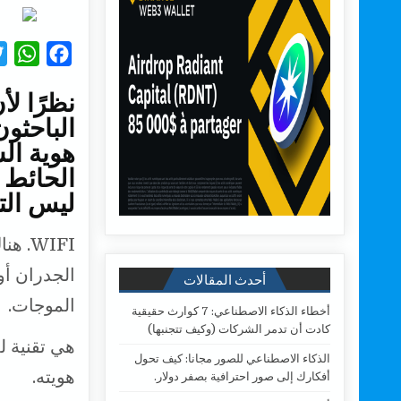
W
F
h
a
نظرًا لأ
a
c
الباحثون
t
e
s
b
الحائط 
A
o
ليس ال
p
o
p
k
الجدران أ
أحدث المقالات
الموجات.
أخطاء الذكاء الاصطناعي: 7 كوارث حقيقية
كادت أن تدمر الشركات (وكيف تتجنبها)
هي تقنية 
الذكاء الاصطناعي للصور مجانا: كيف تحول
هويته.
أفكارك إلى صور احترافية بصفر دولار.