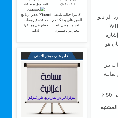
الخاصة بك.
المحمول مستقبلا
كاميرا خيالية تلتقط
Xiaomi تخفي برنامج
 الراديو
الصور على بعد 45 كم
مكافحة فيروسات
التي كان من الممكن أن تتولد إذا تحرك هذا الشخص داخل حقل WIFI ،
اخر ما توصل اليه
خطير في هواتفها
مخترعون صينيون
الذكية
إشارة
كان هو
أعلن على موقع التقني
ات بين
 تضم ثمانية
مكان المشتبه