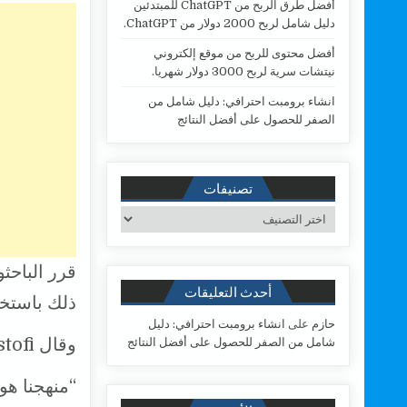
أفضل طرق الربح من ChatGPT للمبتدئين
دليل شامل لربح 2000 دولار من ChatGPT.
أفضل محتوى للربح من موقع إلكتروني
نيتشات سرية لربح 3000 دولار شهريا.
انشاء برومبت احترافي: دليل شامل من
الصفر للحصول على أفضل النتائج
تصنيفات
تصنيفات
قرر الباحثو
أحدث التعليقات
ذلك باستخدام موجات WIFI للتعر
حازم
على
انشاء برومبت احترافي: دليل
وقال Yasamin Mostofi ، الأستاذ رئيس مشروع البحث:
شامل من الصفر للحصول على أفضل النتائج
“منهجنا هو