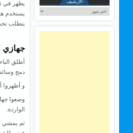
الأرشيف
الأرشيف
يتطلب تحدي
جهازي WIFI وفيديو فقط كافيين لتحديد الهوية
دمج وسائط
و أظهروا أ
الواردة.
ثم يمشي ش