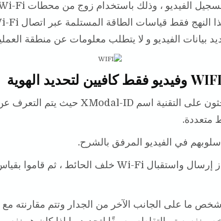
د بيانات الفيديو و لا يتطلب معلومات عن منطقة العمليات
أطلق الباحثون على التقنية اسم XModal-ID حيث ي
 متعددة.
سلوبهم في الفيديو المرفق بالشرح.
وضعوا جهاز إرسال واستقبال Wi-Fi خلف الحائط ، ثم قا
خص ما على الجانب الآخر من الجدار وتتم مقارنته مع