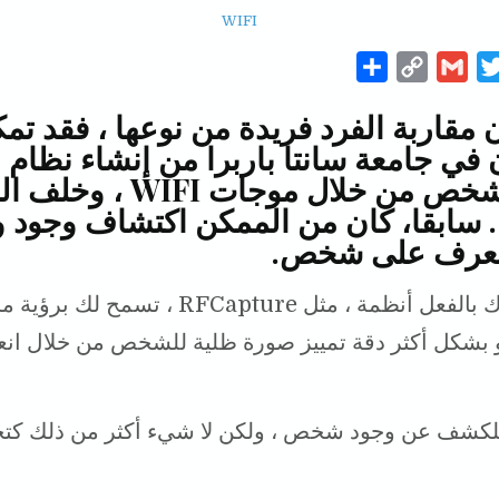
S
C
G
T
h
o
m
w
ن مقاربة الفرد فريدة من نوعها ، فقد تم
a
p
a
i
 في جامعة سانتا باربرا من إنشاء نظام 
r
y
i
t
هوية الشخص من خلال موجات IFI
e
L
l
t
. سابقا، كان من الممكن اكتشاف وجود 
i
e
تعرف على شخص.
n
r
k
WIFI. هناك بالفعل أنظمة ، مثل RFCapture ، تسمح ل
و بشكل أكثر دقة تمييز صورة ظلية للشخص من خلال ان
للكشف عن وجود شخص ، ولكن لا شيء أكثر من ذلك كتح