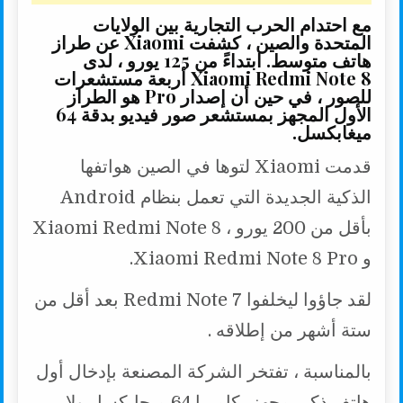
مع احتدام الحرب التجارية بين الولايات
المتحدة والصين ، كشفت Xiaomi عن طراز
هاتف متوسط. ابتداءً من 125 يورو ، لدى
Xiaomi Redmi Note 8 أربعة مستشعرات
للصور ، في حين أن إصدار Pro هو الطراز
الأول المجهز بمستشعر صور فيديو بدقة 64
ميغابكسل.
قدمت Xiaomi لتوها في الصين هواتفها
الذكية الجديدة التي تعمل بنظام Android
بأقل من 200 يورو ، Xiaomi Redmi Note 8
و Xiaomi Redmi Note 8 Pro.
لقد جاؤوا ليخلفوا Redmi Note 7 بعد أقل من
ستة أشهر من إطلاقه .
بالمناسبة ، تفتخر الشركة المصنعة بإدخال أول
هاتف ذكي مجهز بكاميرا 64 ميجابكسل ولا