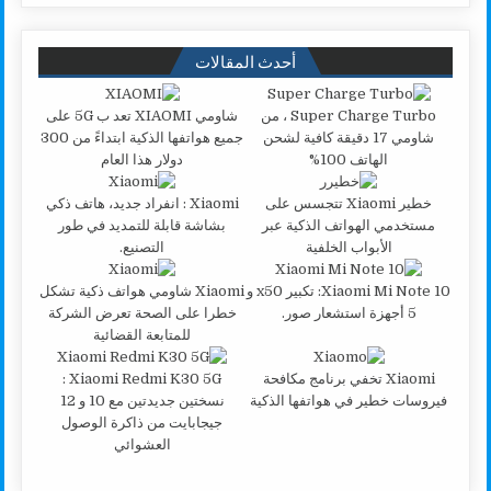
أحدث المقالات
Super Charge Turbo ، من
شاومي XIAOMI تعد ب 5G على
شاومي 17 دقيقة كافية لشحن
جميع هواتفها الذكية ابتداءً من 300
الهاتف 100%
دولار هذا العام
خطير Xiaomi تتجسس على
Xiaomi : انفراد جديد، هاتف ذكي
مستخدمي الهواتف الذكية عبر
بشاشة قابلة للتمديد في طور
الأبواب الخلفية
التصنيع.
Xiaomi Mi Note 10: تكبير x50 و
Xiaomi شاومي هواتف ذكية تشكل
5 أجهزة استشعار صور.
خطرا على الصحة تعرض الشركة
للمتابعة القضائية
Xiaomi تخفي برنامج مكافحة
Xiaomi Redmi K30 5G :
فيروسات خطير في هواتفها الذكية
نسختين جديدتين مع 10 و 12
جيجابايت من ذاكرة الوصول
العشوائي