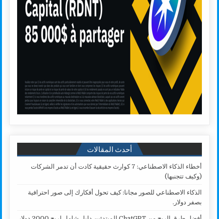
أحدث المقالات
أخطاء الذكاء الاصطناعي: 7 كوارث حقيقية كادت أن تدمر الشركات
(وكيف تتجنبها)
الذكاء الاصطناعي للصور مجانا: كيف تحول أفكارك إلى صور احترافية
بصفر دولار.
أفضل طرق الربح من ChatGPT للمبتدئين دليل شامل لربح 2000 دولار