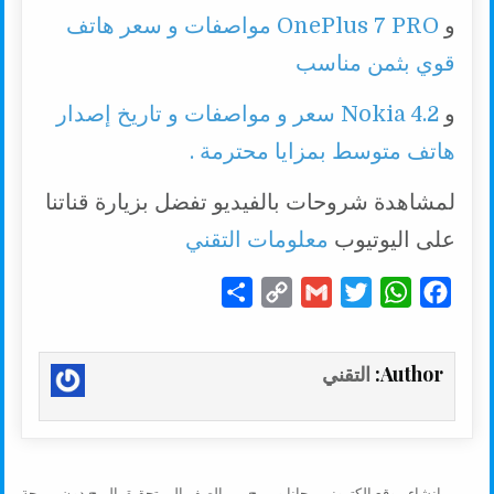
و
OnePlus 7 PRO مواصفات و سعر هاتف
قوي بثمن مناسب
و
Nokia 4.2 سعر و مواصفات و تاريخ إصدار
هاتف متوسط بمزايا محترمة .
لمشاهدة شروحات بالفيديو تفضل بزيارة قناتنا
على اليوتيوب
معلومات التقني
S
C
G
T
W
F
h
o
m
w
h
a
a
p
a
i
a
c
Author:
التقني
r
y
i
t
t
e
e
L
l
t
s
b
i
e
A
o
n
r
p
o
← إنشاء موقع إلكتروني مجانا ومربح من الصفر الى تحقيق الربح دون برمجة